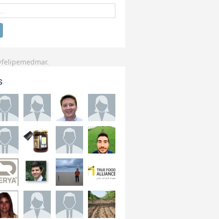
@felipemedmar.
s