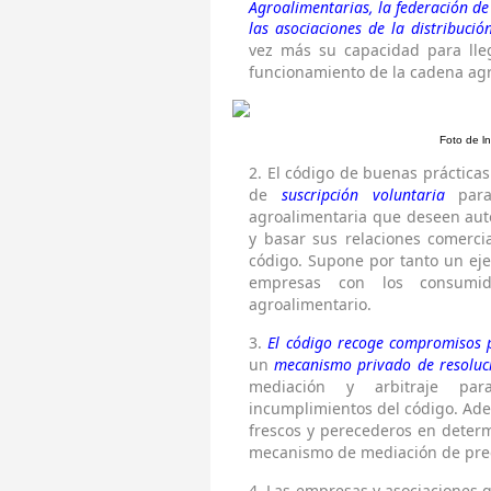
Agroalimentarias, la federación de
las asociaciones de la distribuc
vez más su capacidad para lle
funcionamiento de la cadena agr
Foto de l
2.
El código de buenas prácticas 
de
suscripción voluntaria
para
agroalimentaria que deseen aut
y basar sus relaciones comercia
código. Supone por tanto un eje
empresas con los consumid
agroalimentario.
3.
El código recoge compromisos p
un
mecanismo privado de resoluci
mediación y arbitraje para
incumplimientos del código. Ad
frescos y perecederos en determ
mecanismo de mediación de precio
4.
Las empresas y asociaciones q