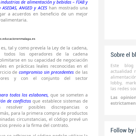
 industrias de alimentación y bebidas – FIAB y
ión ASEDAS, ANGED y ACES
han mostrado una
gar a acuerdos en beneficio de un mejor
oalimentaria.
nx.educacionenmalaga.es
es, tal y como preveía la Ley de la cadena,
 todos los operadores de la cadena
Sobre el b
olimitarse en su capacidad de negociación
Este blog
les en prácticas leales reconocidas en el
actualidad r
rcicio de
compromiso sin precedentes
de las
alimentaci
ores y con el conjunto del sector
lobby, mark
las redes soc
ara todos los eslabones,
que se someten a
Las opinio
ón de conflictos
que establece sistemas de
estrictamen
 resolver posibles discrepancias o
emás, para la primera compra de productos
inadas circunstancias, el código prevé un
s previo a la firma del contrato.
Follow by
ue se adhieran al código podrán utilizar la