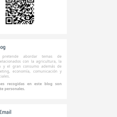
log
 pretende abordar temas de
elacionados con la agricultura, la
ón y el gran consumo además de
eting, economía, comunicación y
iales.
nes recogidas en este blog son
te personales.
 Email