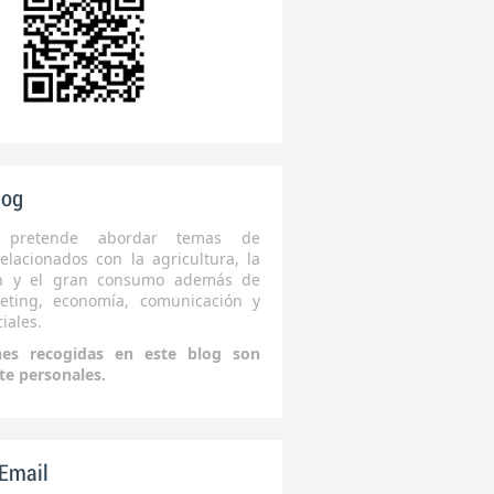
log
 pretende abordar temas de
elacionados con la agricultura, la
ón y el gran consumo además de
eting, economía, comunicación y
iales.
nes recogidas en este blog son
te personales.
 Email