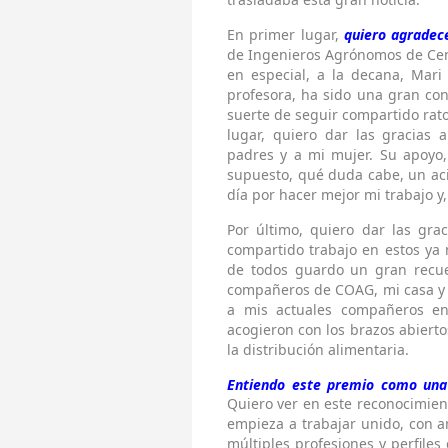
En primer lugar,
quiero agradec
de Ingenieros Agrónomos de Cen
en especial, a la decana, Mar
profesora, ha sido una gran co
suerte de seguir compartido rato
lugar, quiero dar las gracias 
padres y a mi mujer. Su apoyo
supuesto, qué duda cabe, un aci
día por hacer mejor mi trabajo y,
Por último, quiero dar las gra
compartido trabajo en estos ya
de todos guardo un gran recue
compañeros de COAG, mi casa y 
a mis actuales compañeros e
acogieron con los brazos abiert
la distribución alimentaria.
Entiendo este premio como una
Quiero ver en este reconocimient
empieza a trabajar unido, con a
múltiples profesiones y perfiles