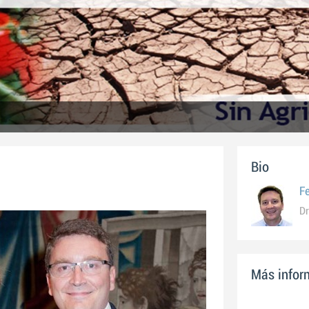
Bio
F
Dr
Más inform