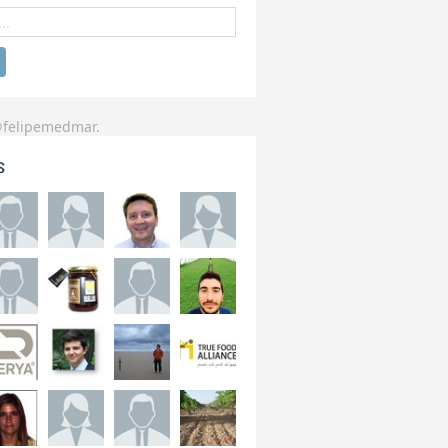
@felipemedmar.
s