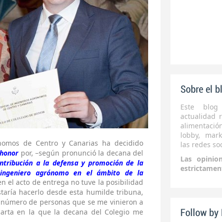
Sobre el b
Este blog
actualidad r
alimentaci
lobby, mark
nomos de Centro y Canarias ha decidido
las redes soc
 honor
por, –según pronunció la decana del
Las opinio
ntribución a la defensa y promoción de la
estrictamen
l ingeniero agrónomo en el ámbito de la
n el acto de entrega no tuve la posibilidad
taría hacerlo desde esta humilde tribuna,
n número de personas que se me vinieron a
 carta en la que la decana del Colegio me
Follow by