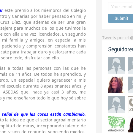
er
este premio a los miembros del Colegio
tro y Canarias por haber pensado en mí, y
i Cruz Díaz, que además de ser una gran
nsejera para muchos de los que tuvimos la
s con ella una vez licenciados. En segundo
Tweets por el 
a mi familia y amigos, en especial a mis
, paciencia y comprensión constantes han
Seguidore
cate para trabajar duro y esforzarme cada
 sobre todo, disfrutar con ello.
cias a todas las personas con las que he
 más de 11 años. De todos he aprendido, y
rdo. En especial quiero agradecer a mis
mi escuela durante 8 apasionantes años, y
n ASEDAS que, hace ya casi 3 años, me
os y me enseñaron todo lo que hoy sé sobre
 señal de que las cosas están cambiando.
o la idea de que el sector agroalimentario
mplitud de miras, incorporando talento de
 con visión de conjunto, venciendo miedos,