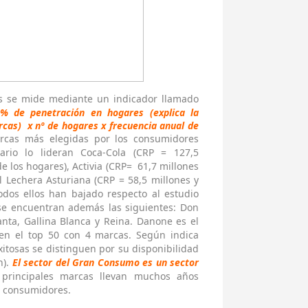
as se mide mediante un indicador llamado
 de penetración en hogares (explica la
arcas) x nº de hogares x frecuencia anual de
cas más elegidas por los consumidores
ario lo lideran Coca-Cola (CRP = 127,5
e los hogares), Activia (CRP= 61,7 millones
l Lechera Asturiana (CRP = 58,5 millones y
dos ellos han bajado respecto al estudio
 se encuentran además las siguientes: Don
anta, Gallina Blanca y Reina. Danone es el
 en el top 50 con 4 marcas. Según indica
itosas se distinguen por su disponibilidad
n).
El sector del Gran Consumo es un sector
principales marcas llevan muchos años
s consumidores.