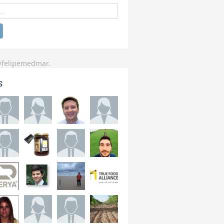
@felipemedmar.
s