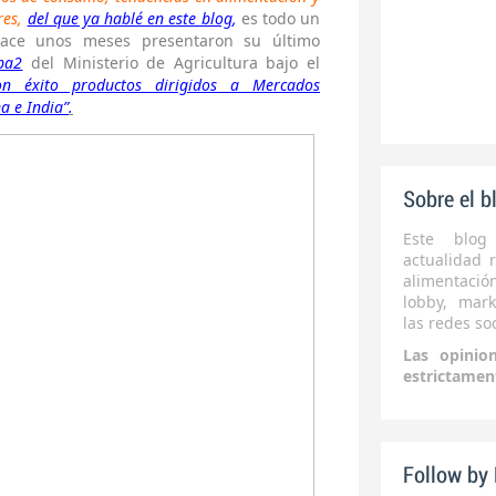
es,
del que ya hablé en este blog
,
es todo un
 Hace unos meses presentaron su último
ipa2
del Ministerio de Agricultura bajo el
on éxito productos dirigidos a Mercados
na e India”
.
Sobre el b
Este blog
actualidad r
alimentaci
lobby, mark
las redes soc
Las opinio
estrictamen
Follow by