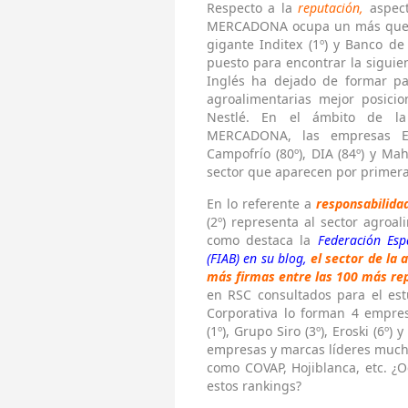
Respecto a la
reputación,
aspect
MERCADONA ocupa un más que me
gigante Inditex (1º) y Banco de
puesto para encontrar la siguien
Inglés ha dejado de formar pa
agroalimentarias mejor posici
Nestlé. En el ámbito de la 
MERCADONA, las empresas El 
Campofrío (80º), DIA (84º) y Ma
sector que aparecen por primera 
En lo referente a
responsabilida
(2º) representa al sector agroal
como destaca la
Federación Esp
(FIAB) en su blog,
el sector de la 
más firmas entre las 100 más rep
en RSC consultados para el est
Corporativa lo forman 4 empres
(1º), Grupo Siro (3º), Eroski (6
empresas y marcas líderes mucho
como COVAP, Hojiblanca, etc. ¿
estos rankings?