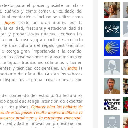
etexto para el placer y existe un claro
e, cuándo y cómo comer. El cuidado del
la alimentación e incluso se utiliza como
 En
Japón
existe un gran interés por la
, la calidad, frescura y estacionalidad de
star y probar cosas nuevas. Conocen las
 la comida casera, gran parte de su ocio lo
iste una cultura del regalo gastronómico
le otorga gran importancia a la comida,
 en las conversaciones diarias e incluso en
 antiguas tradiciones culinarias y tienen
ientes y técnicas occidentales. En
India
la
ortante del día a día. Gustan los sabores
án dispuestos a probar cosas nuevas, son
 del contenido del estudio. Su lectura es
do aquel que tenga intención de exportar
 a estos países.
Conocer bien los hábitos de
s de estos países resulta imprescindible a la
uestros productos y la estrategia comercial.
 creatividad e innovación, profesionalizan