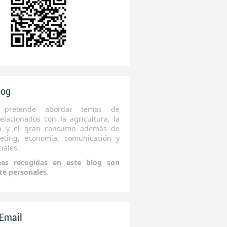
log
 pretende abordar temas de
elacionados con la agricultura, la
ón y el gran consumo además de
eting, economía, comunicación y
iales.
nes recogidas en este blog son
te personales.
 Email