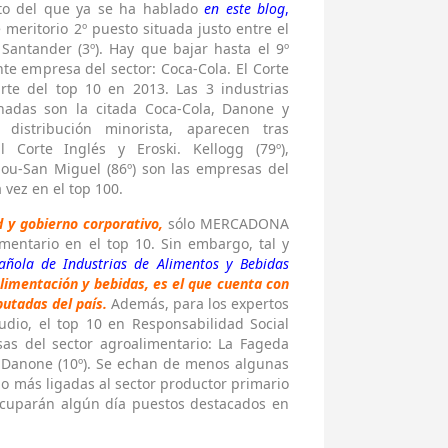
o del que ya se ha hablado
en este blog
,
ritorio 2º puesto situada justo entre el
 Santander (3º). Hay que bajar hasta el 9º
te empresa del sector: Coca-Cola. El Corte
rte del top 10 en 2013. Las 3 industrias
onadas son la citada Coca-Cola, Danone y
distribución minorista, aparecen tras
Corte Inglés y Eroski. Kellogg (79º),
hou-San Miguel (86º) son las empresas del
vez en el top 100.
d y gobierno corporativo,
sólo MERCADONA
imentario en el top 10. Sin embargo, tal y
añola de Industrias de Alimentos y Bebidas
alimentación y bebidas, es el que cuenta con
utadas del país.
Además, para los expertos
udio, el top 10 en Responsabilidad Social
as del sector agroalimentario: La Fageda
º) y Danone (10º). Se echan de menos algunas
 más ligadas al sector productor primario
Ocuparán algún día puestos destacados en