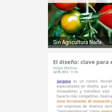
Sin Agricultura Nada
El diseño: clave para
Felipe Medina
Jul 09, 2013 - 11:18
Surgenia
es un Centro Tecnoló
especializado en diseño, que in
innovadores y transfiere este
hacerlo más competitivo. Reali
como herramienta de innovación y
con empresas de diversos secto
“Gastrotendencias” sobre
univer