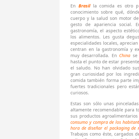
En
Brasil
la comida es otro pr
conocimiento sobre qué, dónd
cuerpo y la salud son motor de 
gesto de apariencia social.
gastronomía, el aspecto estético
los alimentos. Les gusta degu
especialidades locales, aprecian
centran en la gastronomía y ex
muy desarrollada. En
China
se 
hasta el punto de estar presente
el saludo. No han olvidado sus
gran curiosidad por los ingred
comida también forma parte imp
fuertes tradicionales pero est
curiosos.
Estas son sólo unas pinceladas
altamente recomendable para to
sus productos agroalimentarios
consumo y compra de los habitante
hora de diseñar el packaging de n
Trabajos como éste, cargados de