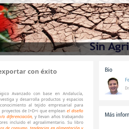
 exportar con éxito
Bio
F
Dr
gico Avanzado con base en Andalucía,
vestiga y desarrolla productos y espacios
 conocimiento al tejido empresarial para
za proyectos de I+D+i que emplean
el diseño
Más inform
/o diferenciación,
y llevan años trabajando
res incluido el agroalimentario. Su libro
sos de consumo, tendencias en alimentación y