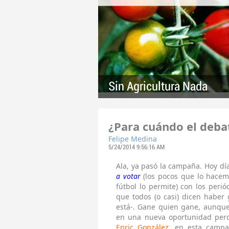
Sin Agricultura Nada
¿Para cuándo el deba
Felipe Medina
5/24/2014 9:56:16 AM
Ala, ya pasó la campaña. Hoy dí
a votar
(los pocos que lo hacemo
fútbol lo permite) con los perió
que todos (o casi) dicen haber
está-. Gane quien gane, aunqu
en una nueva oportunidad per
Enric González
,
en esta camp