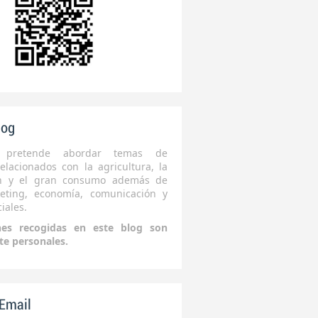
log
 pretende abordar temas de
elacionados con la agricultura, la
ón y el gran consumo además de
eting, economía, comunicación y
iales.
nes recogidas en este blog son
te personales.
 Email