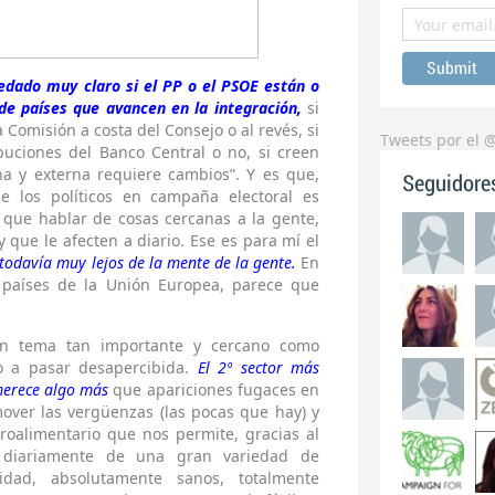
edado muy claro si el PP o el PSOE están o
de países que avancen en la integración,
si
Comisión a costa del Consejo o al revés, si
Tweets por el 
ibuciones del Banco Central o no, si creen
rna y externa requiere cambios”. Y es que,
Seguidore
de los políticos en campaña electoral es
 que hablar de cosas cercanas a la gente,
 que le afecten a diario. Ese es para mí el
todavía muy lejos de la mente de la gente.
En
 países de la Unión Europea, parece que
n tema tan importante y cercano como
to a pasar desapercibida.
El 2º sector más
merece algo más
que apariciones fugaces en
over las vergüenzas (las pocas que hay) y
roalimentario que nos permite, gracias al
 diariamente de una gran variedad de
idad, absolutamente sanos, totalmente