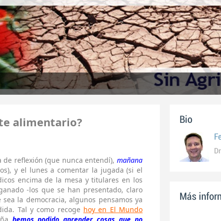
te alimentario?
Bio
F
Dr
a de reflexión (que nunca entendí),
mañana
s), y el lunes a comentar la jugada (si el
dicos encima de la mesa y titulares en los
 ganado -los que se han presentado, claro
Más inform
e sea la democracia, algunos pensamos ya
dida. Tal y como recoge
hoy en El Mundo
aña
hemos podido aprender cosas que no