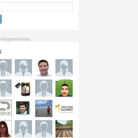
@felipemedmar.
s