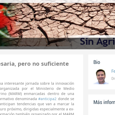
saria, pero no suficiente
Bio
F
Dr
a interesante jornada sobre la innovación
 organizada por el Ministerio de Medio
rino (MARM) enmarcadas dentro de una
r formativo denominada
#anticipa2
donde se
Más inform
nticipan tendencias que van a marcar la
uro próximo, dirigidas especialmente a ex-
formación también organizado por el MARM