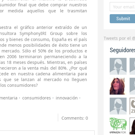
nsumidor final que debe comprar nuestros
r medida aquellos que le trasmitan
stra el gráfico anterior extraído de un
nsultora
SymphonyIRI Group sobre los
Tweets por el 
os y bienes de consumo, España es el país
nde menos posibilidades de éxito tiene un
Seguidore
l mercado.
Sólo el 50% de los productos e
 en 2006 terminaron permaneciendo a la
endas 18 meses después.
Mientras, en países
necieron a la venta más del 80%. ¿Por qué
ucede en nuestra cadena alimentaria para
s que se lanzan al mercado no lleguen
e los consumidores?
mentaria
consumidores
innovación
Comments: 0