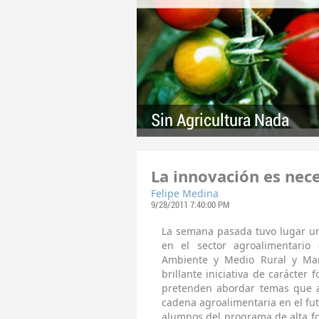
Sin Agricultura Nada
La innovación es nece
Felipe Medina
9/28/2011 7:40:00 PM
La semana pasada tuvo lugar un
en el sector agroalimentario
Ambiente y Medio Rural y Ma
brillante iniciativa de carácte
pretenden abordar temas que a
cadena agroalimentaria en el fut
alumnos del programa de alta 