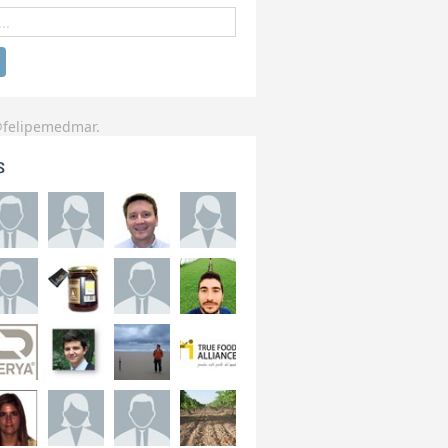
@felipemedmar.
s