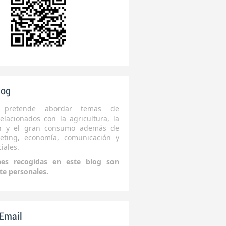
log
 pretende abordar temas de
elacionados con la agricultura, la
ón y el gran consumo además de
eting, economía, comunicación y
iales.
nes recogidas en este blog son
te personales.
 Email