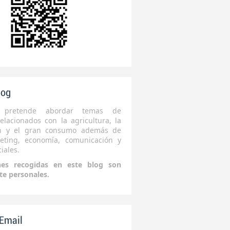
log
 pretende abordar temas de
elacionados con la agricultura, la
ón y el gran consumo además de
eting, economía, comunicación y
iales.
nes recogidas en este blog son
te personales.
 Email