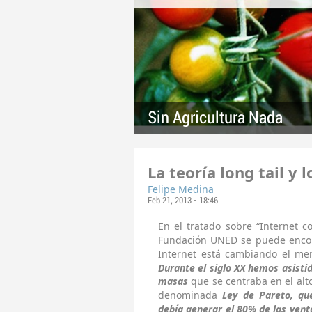
Sin Agricultura Nada
La teoría long tail y
Felipe Medina
Feb 21, 2013 - 18:46
En el tratado sobre “Internet 
Fundación UNED se puede encon
Internet está cambiando el me
Durante el siglo XX hemos asisti
masas
que se centraba en el alt
denominada
Ley de Pareto, qu
debía generar el 80% de las vent