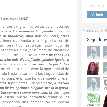
: Fundación UNED
 entorno digital, los costes de almacenaje
Tweets por el 
emanera.
Las empresas han podido comenzar
o de productos, unos más populares, otros
Seguidore
 tener que limitarse a la producción de
ha permitido satisfacer todo tipo de
canzando a un mayor número de clientes o
 modelo de negocio,
la suma de todas las
mucho más diversificado, pueden igualar o
o de mercado de masas descrito por la Ley
rno, el consumidor tiene la oportunidad de
ndo hasta la saciedad las largas listas de
más completas que las que pueda ofrecer
ctos superventas. Por otra parte,
a medida
an de las opciones elegidas por la mayoría,
n tan comunes como pensaban.
Es decir que
a estela puede permitirse tratar a los
 ofreciendo una personalización masiva
entada a masas.