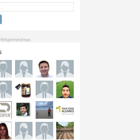
@felipemedmar.
s