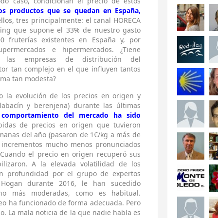
odo caso, condicionan el precio de estos
tos productos que se quedan en España
,
ellos, tres principalmente: el canal HORECA
tering que supone el 33% de nuestro gasto
00 fruterías existentes en España y, por
upermercados e hipermercados. ¿Tiene
 las empresas de distribución del
or tan complejo en el que influyen tantos
orma tan modesta?
 la evolución de los precios en origen y
labacín y berenjena) durante las últimas
 comportamiento del mercado ha sido
bidas de precios en origen que tuvieron
emanas del año (pasaron de 1€/kg a más de
n incrementos mucho menos pronunciados
. Cuando el precio en origen recuperó sus
ilizaron. A la elevada volatilidad de los
en profundidad por el grupo de expertos
ogan durante 2016, le han sucedido
cho más moderadas, como es habitual.
eo ha funcionado de forma adecuada. Pero
ho. La mala noticia de la que nadie habla es