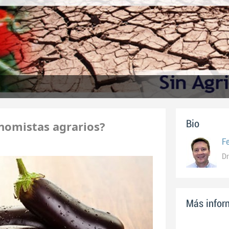
nomistas agrarios?
Bio
F
Dr
Más inform