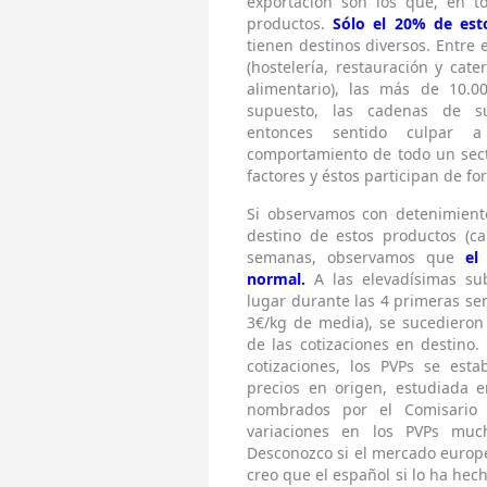
exportación son los que, en t
productos.
Sólo el 20% de es
tienen destinos diversos. Entre 
(hostelería, restauración y ca
alimentario), las más de 10.0
supuesto, las cadenas de s
entonces sentido culpar a
comportamiento de todo un sect
factores y éstos participan de f
Si observamos con detenimiento
destino de estos productos (ca
semanas, observamos que
el
normal.
A las elevadísimas su
lugar durante las 4 primeras s
3€/kg de media), se sucediero
de las cotizaciones en destino
cotizaciones, los PVPs se estab
precios en origen, estudiada 
nombrados por el
Comisario
H
variaciones en los PVPs mu
Desconozco si el mercado europ
creo que el español si lo ha hec