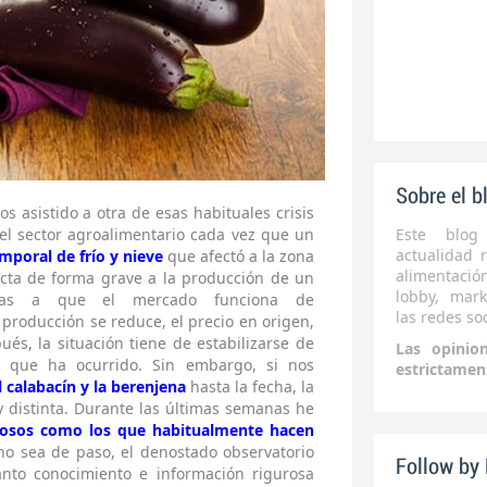
Sobre el b
 asistido a otra de esas habituales crisis
el sector agroalimentario cada vez que un
Este blog
actualidad r
mporal de frío y nieve
que afectó a la zona
alimentaci
ecta de forma grave a la producción de un
lobby, mark
cias a que el mercado funciona de
las redes soc
producción se reduce, el precio en origen,
pués, la situación tiene de estabilizarse de
Las opinio
 que ha ocurrido. Sin embargo, si nos
estrictamen
l calabacín y la berenjena
hasta la fecha, la
 distinta. Durante las últimas semanas he
urosos como los que habitualmente hacen
ho sea de paso, el denostado observatorio
Follow by
to conocimiento e información rigurosa