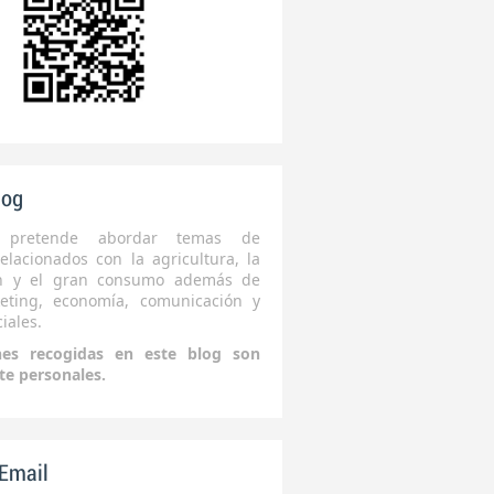
log
 pretende abordar temas de
elacionados con la agricultura, la
ón y el gran consumo además de
eting, economía, comunicación y
iales.
nes recogidas en este blog son
te personales.
 Email