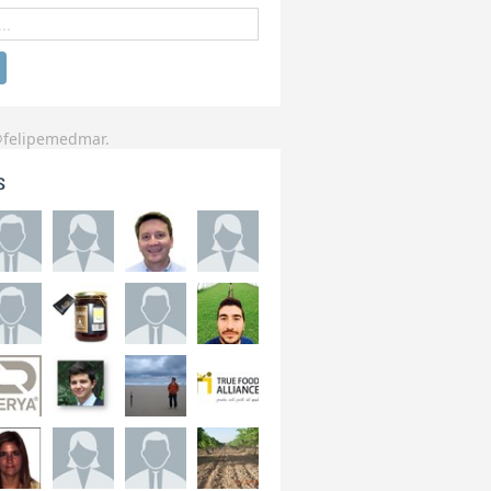
@felipemedmar.
s