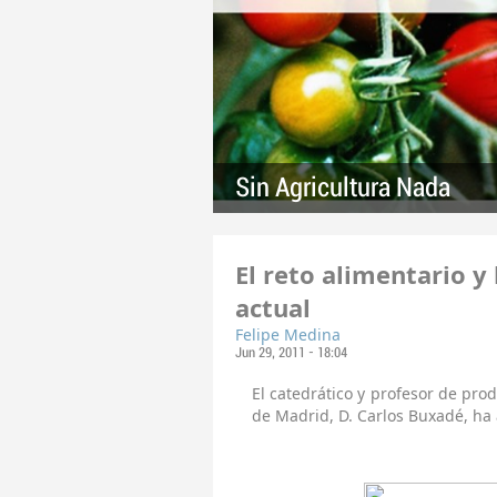
Sin Agricultura Nada
El reto alimentario y
actual
Felipe Medina
Jun 29, 2011 - 18:04
El catedrático y profesor de pr
de Madrid, D. Carlos Buxadé, ha 