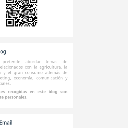
log
 pretende abordar temas de
elacionados con la agricultura, la
ón y el gran consumo además de
eting, economía, comunicación y
iales.
nes recogidas en este blog son
te personales.
 Email