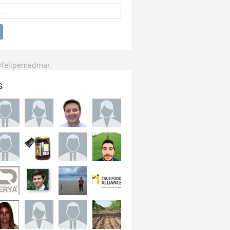
@felipemedmar.
s