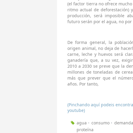
(el factor tierra no ofrece muc
ritmo actual de deforestación) 
producción, será imposible ab
futuro serán por el agua, no por
De forma general, la poblaci
origen animal, no deja de hacer
carne, leche y huevos será cla
ganadería que, a su vez, exigi
2010 a 2030 se preve que la de
millones de toneladas de cerea
más que prever que el número
años. Por tanto,
(Pinchando aquí podeis encontrar
youtube)
agua
consumo
demand
proteína