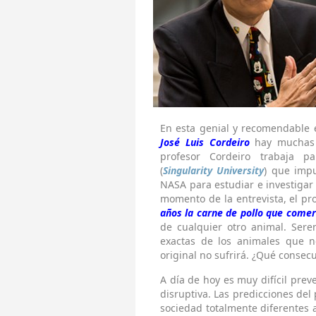
En esta genial y recomendable e
José Luis Cordeiro
hay muchas c
profesor Cordeiro trabaja p
(
Singularity University
) que imp
NASA para estudiar e investigar
momento de la entrevista, el pr
años la carne de pollo que come
de cualquier otro animal. Ser
exactas de los animales que n
original no sufrirá. ¿Qué consec
A día de hoy es muy difícil prev
disruptiva. Las predicciones de
sociedad totalmente diferentes a