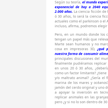
Según su teoría,
el mundo experi
exponencial de hoy a 2040 equ
2.000 años.
La ciencia ficción de
ó 30 años, lo será la ciencia fi
actuales como el parkinson o el 
incluso, afirma, podremos elegir
Pero, en un mundo donde los co
tengan un papel más que relevan
Marte sean humanos y no marci
cosa en impresoras 3D,
¿qué p
nuestra forma de consumir alim
principales discusiones del mund
finalmente pudiéramos replica
en unos 20 ó 30 años, ¿debería
como un factor limitante? ¿tiene
y/o maltrato animal? ¿Sería el 
marina de los mares y océanos?
jamón del cerdo original y uno d
a apoyar la inversión en tecn
replicar animales en las granjas
pero ¿y si no lo son dentro de 30