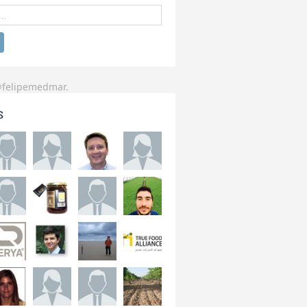
@felipemedmar.
s