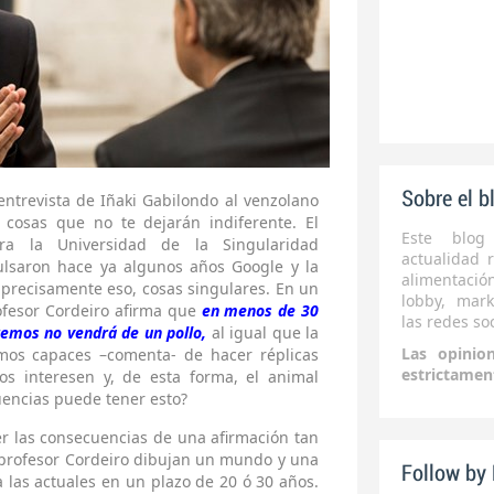
Sobre el b
ntrevista de Iñaki Gabilondo al venzolano
osas que no te dejarán indiferente. El
Este blog
ara la Universidad de la Singularidad
actualidad r
ulsaron hace ya algunos años Google y la
alimentaci
 precisamente eso, cosas singulares. En un
lobby, mark
ofesor Cordeiro afirma que
en menos de 30
las redes soc
remos no vendrá de un pollo,
al igual que la
Las opinio
emos capaces –comenta- de hacer réplicas
estrictamen
os interesen y, de esta forma, el animal
uencias puede tener esto?
er las consecuencias de una afirmación tan
l profesor Cordeiro dibujan un mundo y una
Follow by
 las actuales en un plazo de 20 ó 30 años.