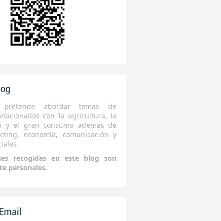
log
 pretende abordar temas de
elacionados con la agricultura, la
ón y el gran consumo además de
eting, economía, comunicación y
iales.
nes recogidas en este blog son
te personales.
 Email