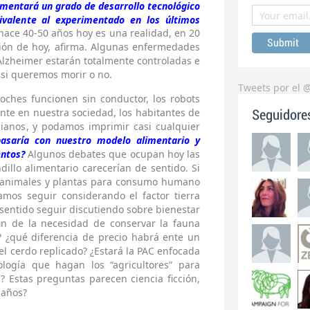
mentará un grado de desarrollo tecnológico
ivalente al experimentado en los últimos
 hace 40-50 años hoy es una realidad, en 20
cción de hoy, afirma. Algunas enfermedades
Alzheimer estarán totalmente controladas e
 si queremos morir o no.
Tweets por el 
ches funcionen sin conductor, los robots
te en nuestra sociedad, los habitantes de
Seguidore
anos, y podamos imprimir casi cualquier
asaría con nuestro modelo alimentario y
entos?
Algunos debates que ocupan hoy las
illo alimentario carecerían de sentido. Si
r animales y plantas para consumo humano
mos seguir considerando el factor tierra
 sentido seguir discutiendo sobre bienestar
fin de la necesidad de conservar la fauna
 ¿qué diferencia de precio habrá ente un
el cerdo replicado? ¿Estará la PAC enfocada
ología que hagan los “agricultores” para
? Estas preguntas parecen ciencia ficción,
 años?