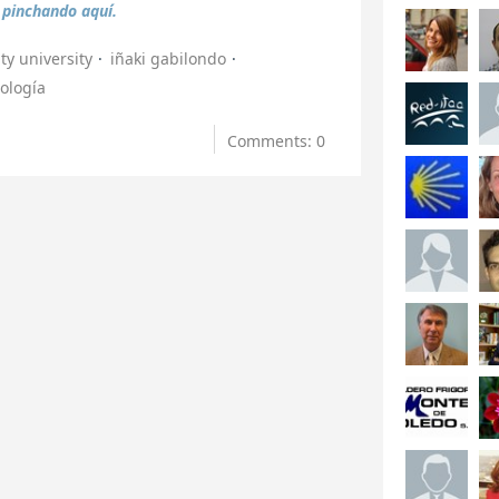
a
pinchando aquí.
ty university
iñaki gabilondo
ología
Comments: 0