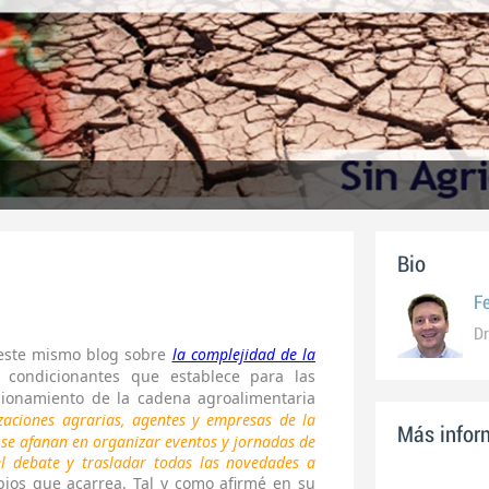
Bio
F
Dr
 este mismo blog sobre
la complejidad de la
condicionantes que establece para las
cionamiento de la cadena agroalimentaria
zaciones agrarias, agentes y empresas de la
Más inform
se afanan en organizar eventos y jornadas de
l debate y trasladar todas las novedades a
ios que acarrea. Tal y como afirmé en su