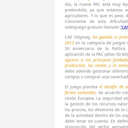
día, la nueva PAC está muy lejo
pretendido, ya que estamos ant
agricultores. Y lo que es peor, 
Consciente de esta dificult
videojuego gratuito llamado
“CA
CAP Odyssey,
ha ganado el prim
2013
en la categoría de juegos 
50 aniversario de la Polític
aplicación de la PAC (años 50-60)
agraria a los principios fundad
producción, las ventas y la evol
debe además gestionar diferente
campos o comprar una cosechador
El juego plantea
el desafío de 
forma sostenible
, de acuerdo co
Unión Europea. La seguridad alim
la gestión de los recursos natur
los precios, los devenires de la
de la actividad dentro de los es
debe tener en cuenta. En defin
disposición del sector agroali