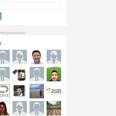
@felipemedmar.
s