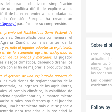
s del lograr el objetivo de simplificación
e una política difícil de explicar a los
difícil de hacer entender a los ciudadanos.
ad, la Comisión Europea ha creado un
P Odyssey”
para facilitar su comprensión.
er premio del Fun&Serious Game Festival de
sociales. Desarrollado para conmemorar el
a Agraria Común, comienza antes de la
Sobre el b
, y
permite al jugador adaptar su explotación
ores de la economía agraria, incluyendo la
Este blog
ución de los precios y mercados.
El jugador
actualidad r
s riesgos climáticos, debiendo drenar los
alimentaci
a con el fin de mejorar la productividad.
lobby, mark
las redes soc
ser el gerente de una explotación agraria de
Las opinio
n las evoluciones de reglamentación de la
estrictamen
entaria, los ingresos de los agricultores,
ales, el cambio climático, la volatilidad de
 cadena agroalimentaria y el mantenimiento
pacios rurales, son factores que el jugador
itiva, una herramienta más que se pone a
Follow by
mentario para trasladar a la sociedad la