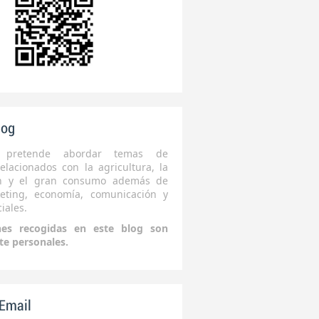
log
 pretende abordar temas de
elacionados con la agricultura, la
ón y el gran consumo además de
eting, economía, comunicación y
iales.
nes recogidas en este blog son
te personales.
 Email