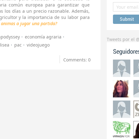
aria común europea para garantizar que
s los días a un precio razonable. Además,
agricultor y la importancia de su labor para
e animas a jugar una partida?
apodyssey
economía agraria
Tweets por el 
disea
pac
videojuego
Seguidore
Comments: 0