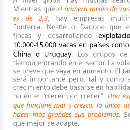
A nivel global hay muchas realid
Mientras que
el número medio de vac
es de 2,3
, hay empresas multin
Fonterra, Nestlé o Danone que 
fincas y desarrollando
explotaci
10.000-15.000 vacas en países como
China o Uruguay.
Los grupos de i
tiempo entrando en el sector. La vola
se preve que vaya en aumento. El t
será importante pero, tal y como a
crecimiento debe basarse en habilida
no en el "crecer por crecer".
Una ex
que funcione mal y crezca, lo único q
hacer más grandes sus problemas.
S
que mejor se adapte.