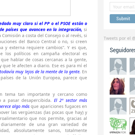
edado muy claro si el PP o el PSOE están o
de países que avancen en la integración,
si
Comisión a costa del Consejo o al revés, si
Tweets por el 
ibuciones del Banco Central o no, si creen
rna y externa requiere cambios”. Y es que,
Seguidore
de los políticos en campaña electoral es
 que hablar de cosas cercanas a la gente,
 que le afecten a diario. Ese es para mí el
todavía muy lejos de la mente de la gente.
En
 países de la Unión Europea, parece que
n tema tan importante y cercano como
to a pasar desapercibida.
El 2º sector más
merece algo más
que apariciones fugaces en
over las vergüenzas (las pocas que hay) y
roalimentario que nos permite, gracias al
 diariamente de una gran variedad de
idad, absolutamente sanos, totalmente