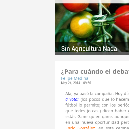
Sin Agricultura Nada
¿Para cuándo el deba
Felipe Medina
May 24, 2014 - 09:56
Ala, ya pasó la campaña. Hoy dí
a votar
(los pocos que lo hacemo
fútbol lo permite) con los perió
que todos (o casi) dicen haber
está-. Gane quien gane, aunqu
en una nueva oportunidad per
Enric González
,
en esta camp