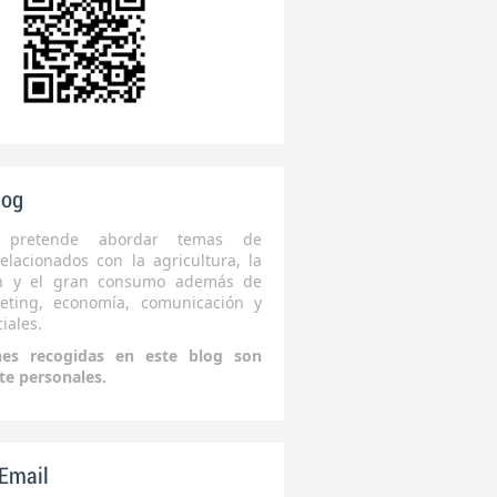
log
 pretende abordar temas de
elacionados con la agricultura, la
ón y el gran consumo además de
eting, economía, comunicación y
iales.
nes recogidas en este blog son
te personales.
 Email