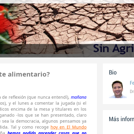
te alimentario?
Bio
F
Dr
a de reflexión (que nunca entendí),
mañana
s), y el lunes a comentar la jugada (si el
dicos encima de la mesa y titulares en los
 ganado -los que se han presentado, claro
Más inform
e sea la democracia, algunos pensamos ya
dida. Tal y como recoge
hoy en El Mundo
aña
hemos podido aprender cosas que no