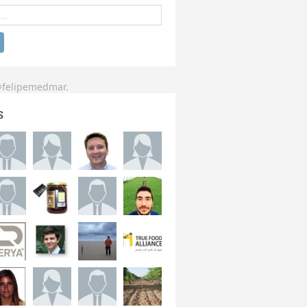
@felipemedmar.
s